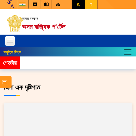
A
T
অসম চৰকাৰ
অসম ৰাজ্যিক প'ৰ্টেল
ক্কুইক লিংক
শেহতীয়া
জিলা এক দৃষ্টিপাত